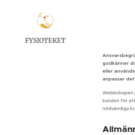
FYSIOTEKET
Ansvarsbegrä
godkänner du 
eller används
anpassar det
Webbshopen
kunden för att
nödvändiga k
Allmän