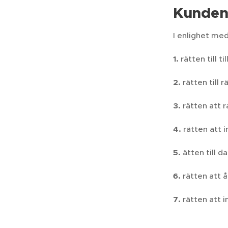
Kundens
I enlighet med
1.
rätten till t
2.
rätten till 
3.
rätten att 
4.
rätten att 
5.
ätten till d
6.
rätten att å
7.
rätten att 