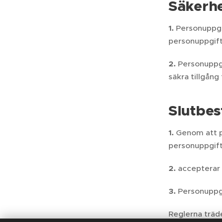
Säkerhe
1.
Personuppgif
personuppgift
2.
Personuppgi
säkra tillgång
Slutbe
1.
Genom att p
personuppgift
2.
accepterar 
3.
Personuppgi
Reglerna träde