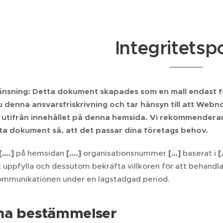
Integritetsp
nsning: Detta dokument skapades som en mall endast 
denna ansvarsfriskrivning och tar hänsyn till att Webn
 utifrån innehållet på denna hemsida. Vi rekommenderar 
ta dokument så, att det passar dina företags behov.
[….]
på hemsidan
[….]
organisationsnummer
[…]
baserat i
[
 uppfylla och dessutom bekräfta villkoren för att behandla
ommunikationen under en lagstadgad period.
na bestämmelser