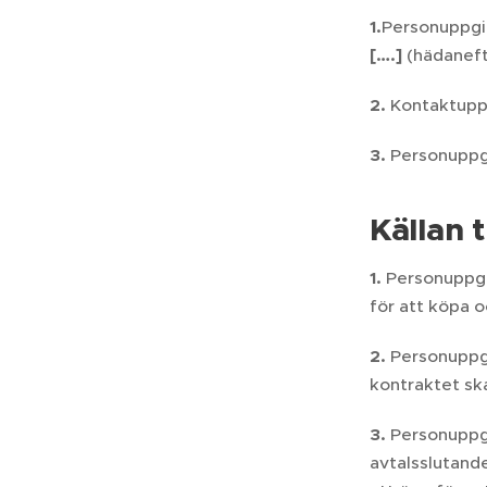
1.
Personuppgif
[….]
(hädaneft
2.
Kontaktuppg
3.
Personuppgi
Källan 
1.
Personuppgi
för att köpa 
2.
Personuppgi
kontraktet ska
3.
Personuppgi
avtalsslutand