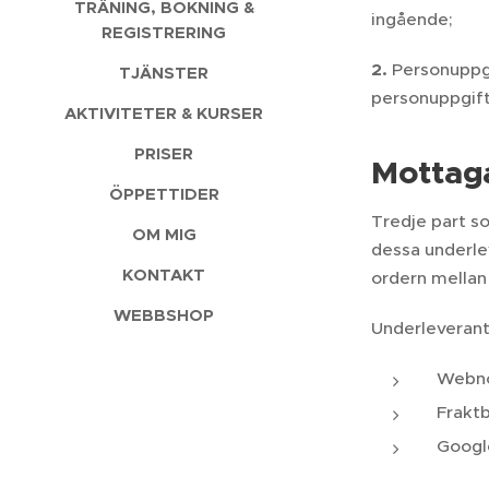
TRÄNING, BOKNING &
ingående;
REGISTRERING
2.
Personuppgi
TJÄNSTER
personuppgift
AKTIVITETER & KURSER
PRISER
Mottaga
ÖPPETTIDER
Tredje part s
OM MIG
dessa underle
KONTAKT
ordern mellan
WEBBSHOP
Underleverant
Webno
Fraktb
Google