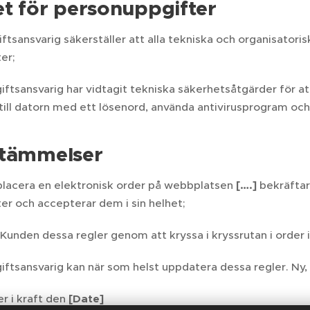
t för personuppgifter
tsansvarig säkerställer att alla tekniska och organisatori
er;
ftsansvarig har vidtagit tekniska säkerhetsåtgärder för at
 till datorn med ett lösenord, använda antivirusprogram oc
stämmelser
lacera en elektronisk order på webbplatsen
[….]
bekräftar 
er och accepterar dem i sin helhet;
Kunden dessa regler genom att kryssa i kryssrutan i order 
ftsansvarig kan när som helst uppdatera dessa regler. Ny,
r i kraft den
[Date]