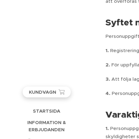
att överföras t
Syftet
Personuppgift
1.
Registrerin
2.
För uppfyll
3.
Att följa l
KUNDVAGN
4.
Personuppgi
STARTSIDA
Varakti
INFORMATION &
1.
Personuppgif
ERBJUDANDEN
skyldigheter 