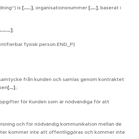
dning“) is
[…..]
, organisationsnummer
[….]
, baserat i
………]
;
entifierbar fysisk person.END_P}
 samtycke från kunden och samlas genom kontraktet
open
[…]
.;
ppgifter för Kunden som är nödvändiga för att
visning och för nödvändig kommunikation mellan de
ifter kommer inte att offentliggöras och kommer inte