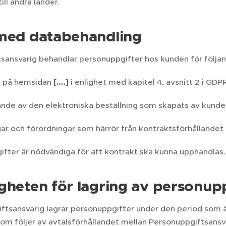
ill andra länder.
 med databehandling
sansvarig behandlar personuppgifter hos kunden för följa
g på hemsidan
[….]
i enlighet med kapitel 4, avsnitt 2 i GDPR
ande av den elektroniska beställning som skapats av kund
agar och förordningar som härrör från kontraktsförhållande
fter är nödvändiga för att kontrakt ska kunna upphandlas. 
gheten för lagring av personup
tsansvarig lagrar personuppgifter under den period som är
som följer av avtalsförhållandet mellan Personuppgiftsansv