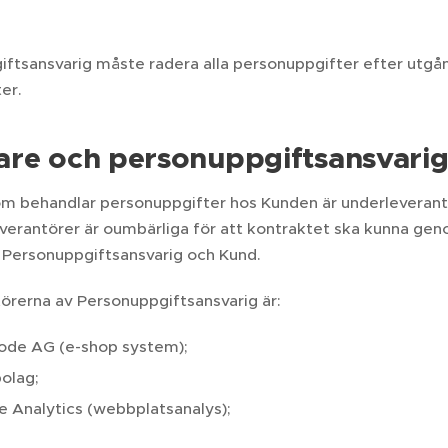
ftsansvarig måste radera alla personuppgifter efter utgån
er.
re och personuppgiftsansvarig
om behandlar personuppgifter hos Kunden är underleverant
verantörer är oumbärliga för att kontraktet ska kunna gen
 Personuppgiftsansvarig och Kund.
örerna av Personuppgiftsansvarig är:
de AG (e-shop system);
olag;
 Analytics (webbplatsanalys);