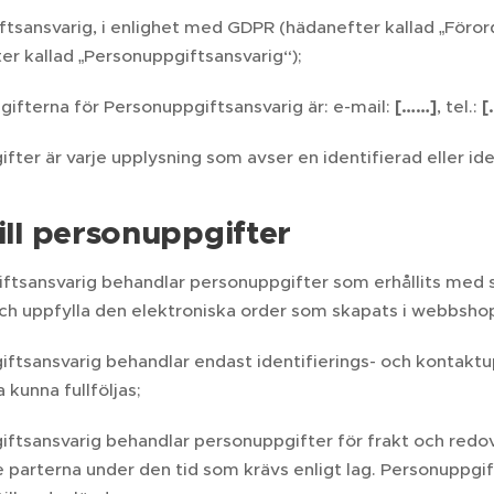
tsansvarig, i enlighet med GDPR (hädanefter kallad „Föror
er kallad „Personuppgiftsansvarig“);
ifterna för Personuppgiftsansvarig är: e-mail:
[……]
, tel.:
[
fter är varje upplysning som avser en identifierad eller id
till personuppgifter
ftsansvarig behandlar personuppgifter som erhållits med
och uppfylla den elektroniska order som skapats i webbsh
ftsansvarig behandlar endast identifierings- och kontaktu
 kunna fullföljas;
ftsansvarig behandlar personuppgifter för frakt och redo
e parterna under den tid som krävs enligt lag. Personuppg