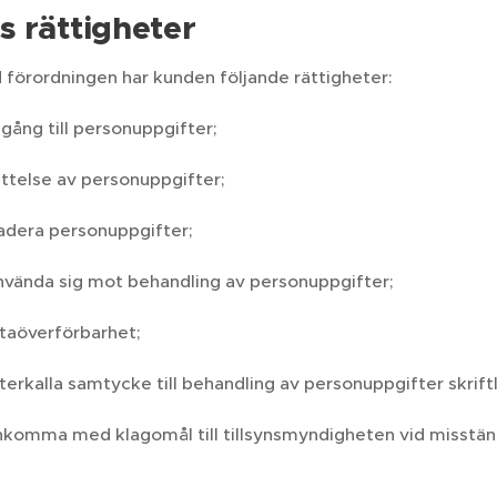
 rättigheter
 förordningen har kunden följande rättigheter:
illgång till personuppgifter;
rättelse av personuppgifter;
radera personuppgifter;
invända sig mot behandling av personuppgifter;
ataöverförbarhet;
terkalla samtycke till behandling av personuppgifter skriftli
inkomma med klagomål till tillsynsmyndigheten vid misstän